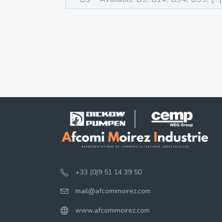
+33 (0)9 51 14 39 50
mail@afcomimoirez.com
www.afcomimoirez.com