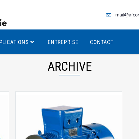
mail@afco
PLICATIONS
ENTREPRISE
CONTACT
ARCHIVE
teurs Antidéflagrants PREMIUM
teurs Antidéflagrants PREMIUM
ec freins
teurs Antidéflagrants ÉCO T4
teurs Antidéflagrants ÉCO T3