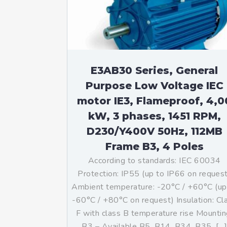
Mo
An
Mo
(N
E3AB30 Series, General
Purpose Low Voltage IEC
motor IE3, Flameproof, 4,0
kW, 3 phases, 1451 RPM,
D230/Y400V 50Hz, 112MB
Frame B3, 4 Poles
According to standards: IEC 60034
Protection: IP55 (up to IP66 on reques
Ambient temperature: -20°C / +60°C (up
-60°C / +80°C on request) Insulation: Cl
F with class B temperature rise Mountin
B3 – Available B5, B14, B34, B35, […