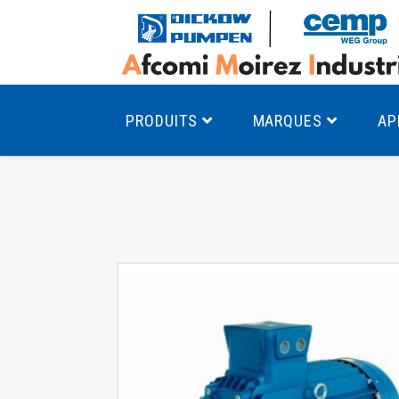
PRODUITS
MARQUES
AP
Pompes à canal latéral
Mo
Pompes monocellulaires à volute
Mo
av
Pompes multicellulaires
Mo
Pompes à engrenages
Mo
Product Finder