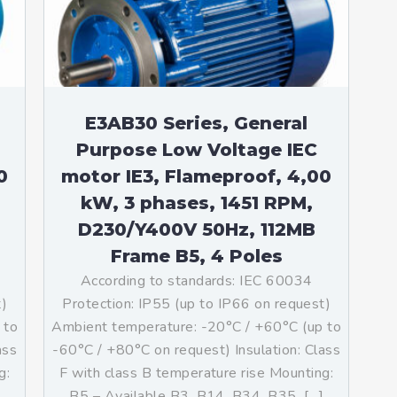
teurs standards (non
tidéflagrants)
teurs Antidéflagrants NEMA
ormes Américaines)
E3AB30 Series, General
Purpose Low Voltage IEC
0
motor IE3, Flameproof, 4,00
kW, 3 phases, 1451 RPM,
D230/Y400V 50Hz, 112MB
Frame B5, 4 Poles
According to standards: IEC 60034
t)
Protection: IP55 (up to IP66 on request)
 to
Ambient temperature: -20°C / +60°C (up to
ass
-60°C / +80°C on request) Insulation: Class
g:
F with class B temperature rise Mounting:
]
B5 – Available B3, B14, B34, B35, […]