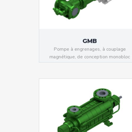
Mo
An
Mo
(N
GMB
Pompe à engrenages, à couplage
magnétique, de conception monobloc