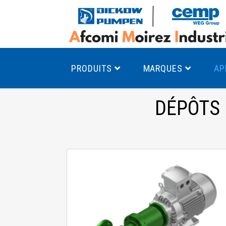
PRODUITS
MARQUES
AP
DÉPÔTS 
Pompes à canal latéral
Mo
Pompes monocellulaires à volute
Mo
av
Pompes multicellulaires
Mo
Pompes à engrenages
Mo
Product Finder