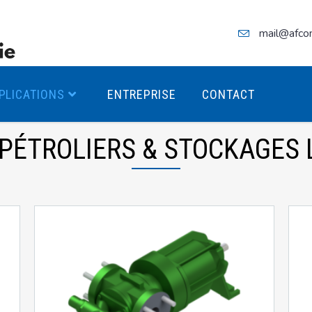
mail@afco
PLICATIONS
ENTREPRISE
CONTACT
PÉTROLIERS & STOCKAGES 
teurs Antidéflagrants PREMIUM
teurs Antidéflagrants PREMIUM
ec freins
teurs Antidéflagrants ÉCO T4
teurs Antidéflagrants ÉCO T3