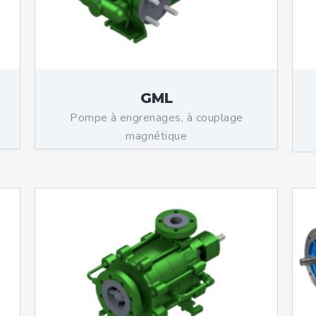
teurs standards (non
tidéflagrants)
teurs Antidéflagrants NEMA
ormes Américaines)
GML
Pompe à engrenages, à couplage
magnétique