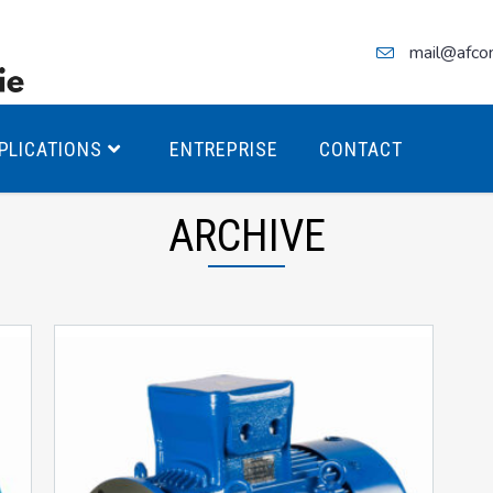
mail@afco
PLICATIONS
ENTREPRISE
CONTACT
ARCHIVE
teurs Antidéflagrants PREMIUM
teurs Antidéflagrants PREMIUM
ec freins
teurs Antidéflagrants ÉCO T4
teurs Antidéflagrants ÉCO T3