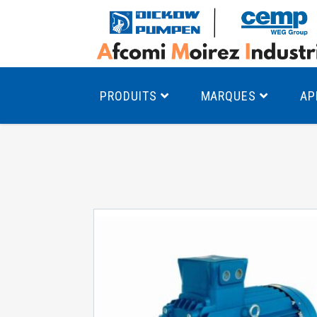
PRODUITS
MARQUES
AP
Pompes à canal latéral
Mo
Pompes monocellulaires à volute
Mo
av
Pompes multicellulaires
Mo
Pompes à engrenages
Mo
Product Finder