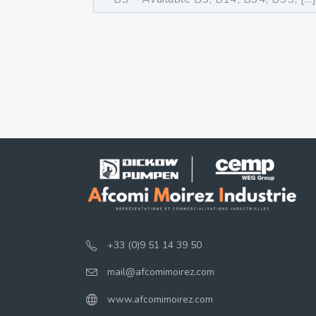
+33 (0)9 51 14 39 50
mail@afcomimoirez.com
www.afcomimoirez.com