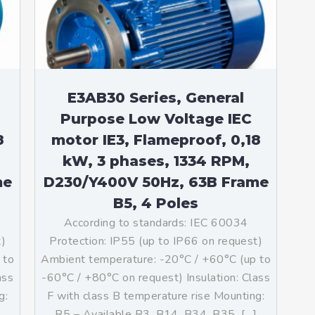
teurs standards (non
tidéflagrants)
teurs Antidéflagrants NEMA
ormes Américaines)
E3AB30 Series, General
Purpose Low Voltage IEC
8
motor IE3, Flameproof, 0,18
kW, 3 phases, 1334 RPM,
me
D230/Y400V 50Hz, 63B Frame
B5, 4 Poles
According to standards: IEC 60034
t)
Protection: IP55 (up to IP66 on request)
 to
Ambient temperature: -20°C / +60°C (up to
ass
-60°C / +80°C on request) Insulation: Class
g:
F with class B temperature rise Mounting:
]
B5 – Available B3, B14, B34, B35, […]