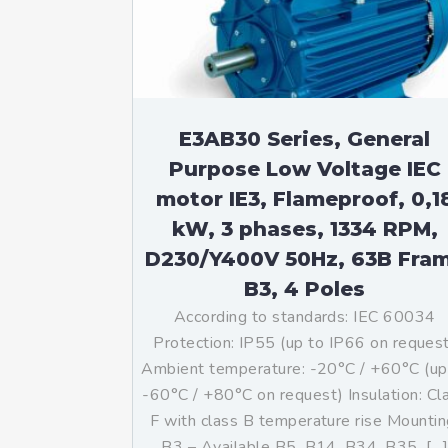
Mo
An
Mo
(N
E3AB30 Series, General
Purpose Low Voltage IEC
motor IE3, Flameproof, 0,1
kW, 3 phases, 1334 RPM,
D230/Y400V 50Hz, 63B Fra
B3, 4 Poles
According to standards: IEC 60034
Protection: IP55 (up to IP66 on reques
Ambient temperature: -20°C / +60°C (up
-60°C / +80°C on request) Insulation: Cl
F with class B temperature rise Mountin
B3 – Available B5, B14, B34, B35, […