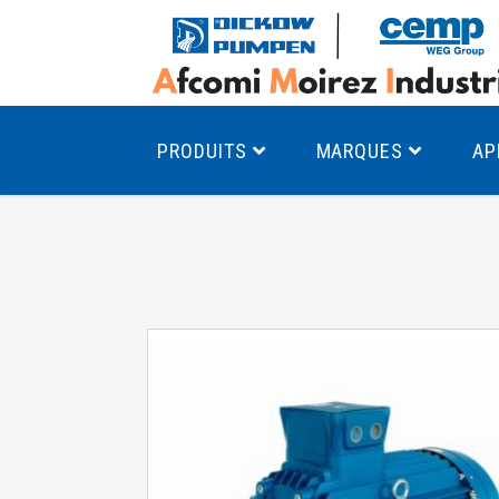
PRODUITS
MARQUES
AP
Pompes à canal latéral
Mo
Pompes monocellulaires à volute
Mo
av
Pompes multicellulaires
Mo
Pompes à engrenages
Mo
Product Finder