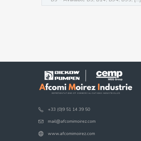
+33 (0)9 51 14 39 50
mail@afcomimoirez.com
www.afcomimoirez.com