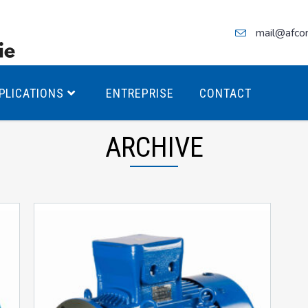
mail@afco
PLICATIONS
ENTREPRISE
CONTACT
ARCHIVE
teurs Antidéflagrants PREMIUM
teurs Antidéflagrants PREMIUM
ec freins
teurs Antidéflagrants ÉCO T4
teurs Antidéflagrants ÉCO T3