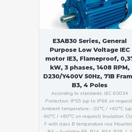
Mo
An
Mo
(N
E3AB30 Series, General
Purpose Low Voltage IEC
motor IE3, Flameproof, 0,3
kW, 3 phases, 1408 RPM,
D230/Y400V 50Hz, 71B Fra
B3, 4 Poles
According to standards: IEC 60034
Protection: IP55 (up to IP66 on reques
Ambient temperature: -20°C / +60°C (up
-60°C / +80°C on request) Insulation: Cl
F with class B temperature rise Mountin
B3 – Available B5, B14, B34, B35, […