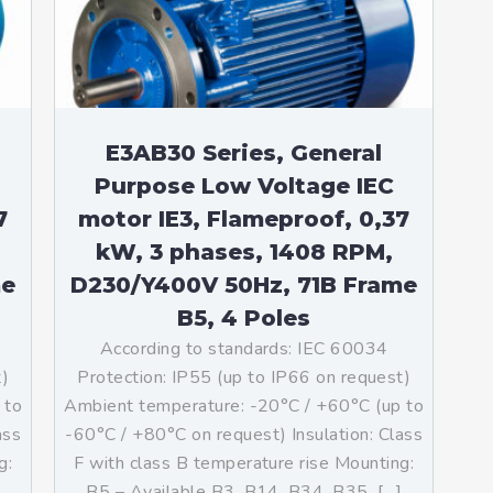
teurs standards (non
tidéflagrants)
teurs Antidéflagrants NEMA
ormes Américaines)
E3AB30 Series, General
Purpose Low Voltage IEC
7
motor IE3, Flameproof, 0,37
kW, 3 phases, 1408 RPM,
me
D230/Y400V 50Hz, 71B Frame
B5, 4 Poles
According to standards: IEC 60034
t)
Protection: IP55 (up to IP66 on request)
 to
Ambient temperature: -20°C / +60°C (up to
ass
-60°C / +80°C on request) Insulation: Class
g:
F with class B temperature rise Mounting:
]
B5 – Available B3, B14, B34, B35, […]