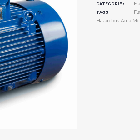
teurs standards (non
Fl
CATÉGORIE :
tidéflagrants)
Fl
TAGS :
Hazardous Area Mo
teurs Antidéflagrants NEMA
ormes Américaines)