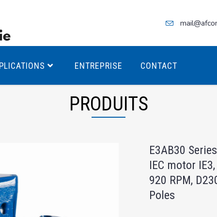
mail@afco
PLICATIONS
ENTREPRISE
CONTACT
PRODUITS
teurs Antidéflagrants PREMIUM
E3AB30 Series
teurs Antidéflagrants PREMIUM
IEC motor IE3,
ec freins
920 RPM, D230
teurs Antidéflagrants ÉCO T4
Poles
teurs Antidéflagrants ÉCO T3