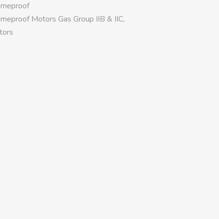
ameproof
ameproof Motors Gas Group IIB & IIC
,
tors