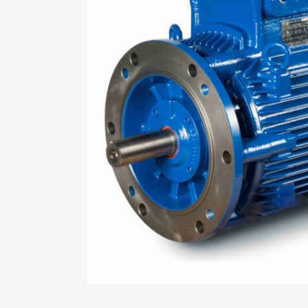
Mo
An
Mo
(N