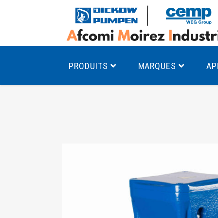
PRODUITS
MARQUES
AP
Pompes à canal latéral
Mo
Pompes monocellulaires à volute
Mo
av
Pompes multicellulaires
Mo
Pompes à engrenages
Mo
Product Finder