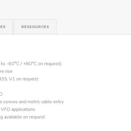
ES
RESSOURCES
 to -60°C / +80°C on request)
re rise
B35, V1 on request
FD
ve screws and metric cable entry
r VFD applications
g available on request