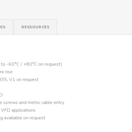
ES
RESSOURCES
 to -60°C / +80°C on request)
re rise
B35, V1 on request
FD
ve screws and metric cable entry
r VFD applications
g available on request