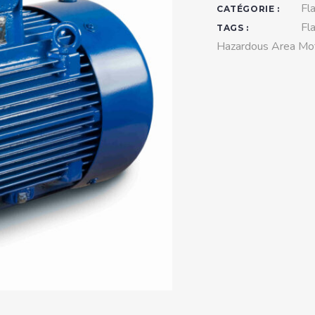
teurs standards (non
Fl
CATÉGORIE :
tidéflagrants)
Fl
TAGS :
Hazardous Area Mo
teurs Antidéflagrants NEMA
ormes Américaines)