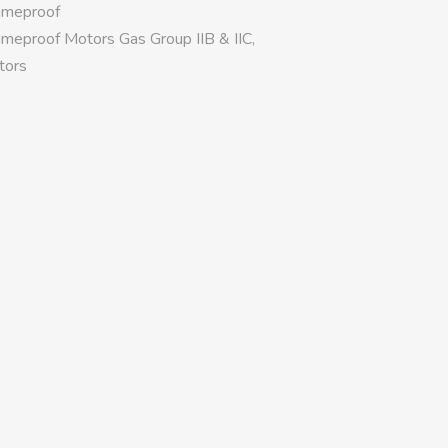
ameproof
ameproof Motors Gas Group IIB & IIC
,
tors