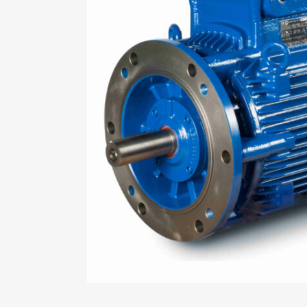
Mo
An
Mo
(N