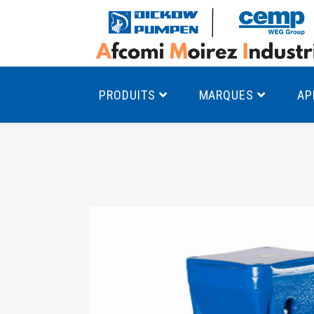
PRODUITS
MARQUES
AP
Pompes à canal latéral
Mo
Pompes monocellulaires à volute
Mo
av
Pompes multicellulaires
Mo
Pompes à engrenages
Mo
Product Finder