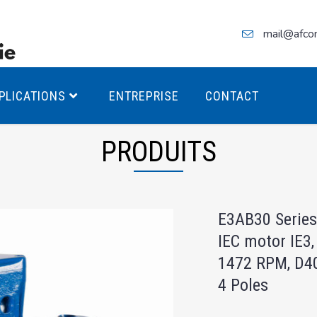
mail@afco
PLICATIONS
ENTREPRISE
CONTACT
PRODUITS
teurs Antidéflagrants PREMIUM
E3AB30 Series
teurs Antidéflagrants PREMIUM
IEC motor IE3,
ec freins
1472 RPM, D4
teurs Antidéflagrants ÉCO T4
4 Poles
teurs Antidéflagrants ÉCO T3