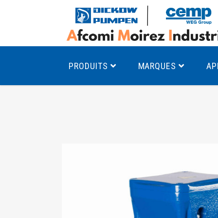
PRODUITS
MARQUES
AP
Pompes à canal latéral
Mo
Pompes monocellulaires à volute
Mo
av
Pompes multicellulaires
Mo
Pompes à engrenages
Mo
Product Finder