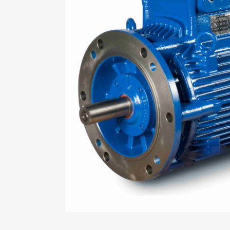
Mo
An
Mo
(N