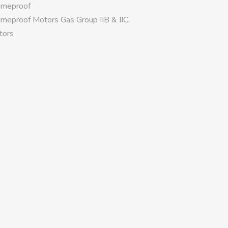
ameproof
ameproof Motors Gas Group IIB & IIC
,
tors