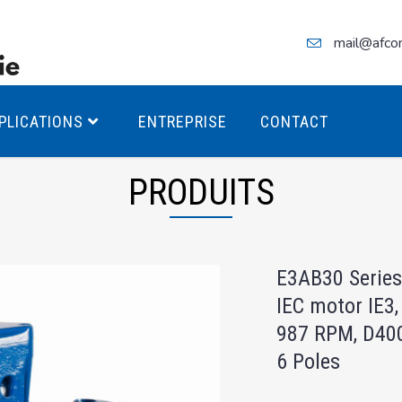
mail@afco
PLICATIONS
ENTREPRISE
CONTACT
PRODUITS
teurs Antidéflagrants PREMIUM
E3AB30 Series
teurs Antidéflagrants PREMIUM
IEC motor IE3,
ec freins
987 RPM, D40
teurs Antidéflagrants ÉCO T4
6 Poles
teurs Antidéflagrants ÉCO T3