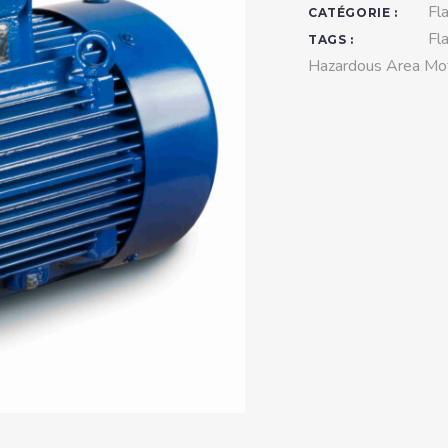
teurs standards (non
Fl
CATÉGORIE :
tidéflagrants)
Fl
TAGS :
Hazardous Area Mo
teurs Antidéflagrants NEMA
ormes Américaines)