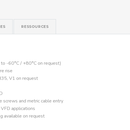
ES
RESSOURCES
 to -60°C / +80°C on request)
re rise
B35, V1 on request
FD
ve screws and metric cable entry
r VFD applications
g available on request