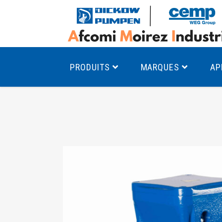
PRODUITS
MARQUES
AP
Pompes à canal latéral
Mo
Pompes monocellulaires à volute
Mo
av
Pompes multicellulaires
Mo
Pompes à engrenages
Mo
Product Finder