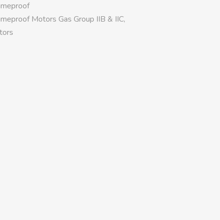
ameproof
ameproof Motors Gas Group IIB & IIC
,
tors