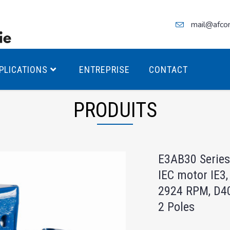
mail@afco
PLICATIONS
ENTREPRISE
CONTACT
PRODUITS
teurs Antidéflagrants PREMIUM
E3AB30 Series
teurs Antidéflagrants PREMIUM
IEC motor IE3,
ec freins
2924 RPM, D4
teurs Antidéflagrants ÉCO T4
2 Poles
teurs Antidéflagrants ÉCO T3