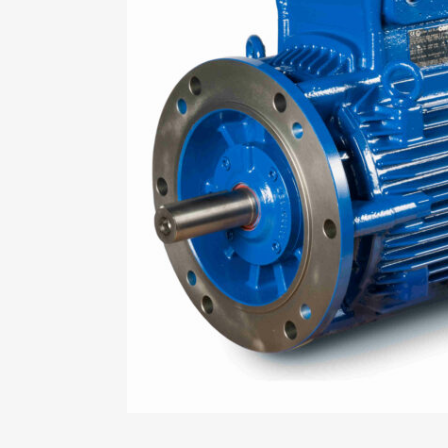
Mo
An
Mo
(N