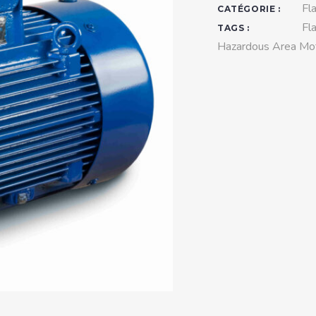
teurs standards (non
Fl
CATÉGORIE :
tidéflagrants)
Fl
TAGS :
Hazardous Area Mo
teurs Antidéflagrants NEMA
ormes Américaines)