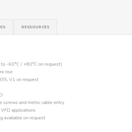
ES
RESSOURCES
 to -60°C / +80°C on request)
re rise
B35, V1 on request
FD
ve screws and metric cable entry
r VFD applications
g available on request