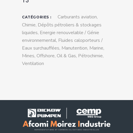
T3
Carburants aviation
,
CATÉGORIES :
Chimie
,
Dépôts pétroliers & stockages
liquides
,
Energie renouvelable / Génie
environnemental
,
Fluides caloporteurs /
Eaux surchauffées
,
Manutention
,
Marine
,
Mines
,
Offshore
,
Oil & Gas
,
Pétrochimie
,
Ventilation