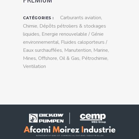
PREMIUM
Carburants aviation
,
CATÉGORIES :
Chimie
,
Dépôts pétroliers & stockages
liquides
,
Energie renouvelable / Génie
environnemental
,
Fluides caloporteurs /
Eaux surchauffées
,
Manutention
,
Marine
,
Mines
,
Offshore
,
Oil & Gas
,
Pétrochimie
,
Ventilation