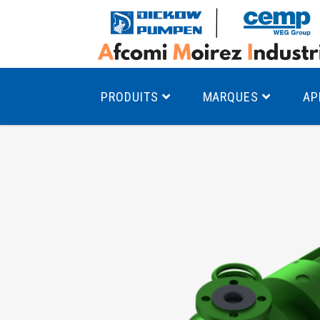
PRODUITS
MARQUES
AP
Pompes à canal latéral
Mo
Pompes monocellulaires à volute
Mo
av
Pompes multicellulaires
Mo
Pompes à engrenages
Mo
Product Finder