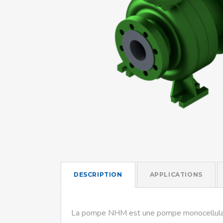
Mo
An
Mo
(N
DESCRIPTION
APPLICATIONS
La pompe NHM est une pompe monocellulaire