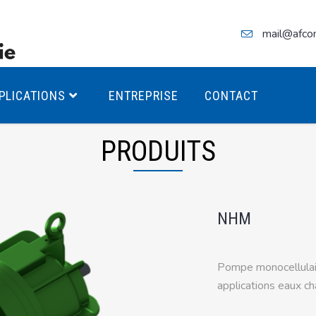
mail@afco
PLICATIONS
ENTREPRISE
CONTACT
PRODUITS
teurs Antidéflagrants PREMIUM
NHM
teurs Antidéflagrants PREMIUM
ec freins
Pompe monocellulair
teurs Antidéflagrants ÉCO T4
applications eaux c
teurs Antidéflagrants ÉCO T3