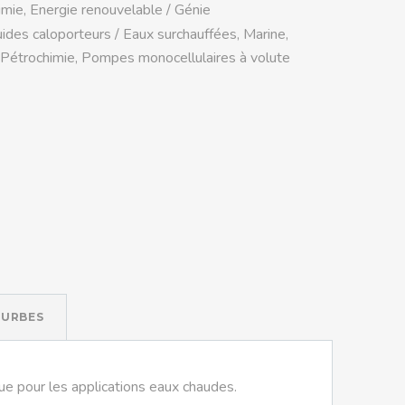
imie
,
Energie renouvelable / Génie
uides caloporteurs / Eaux surchauffées
,
Marine
,
Pétrochimie
,
Pompes monocellulaires à volute
URBES
 pour les applications eaux chaudes.