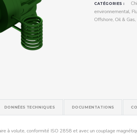
teurs standards (non
Ch
CATÉGORIES :
tidéflagrants)
environnemental
,
Fl
Offshore
,
Oil & Gas
,
teurs Antidéflagrants NEMA
ormes Américaines)
DONNÉES TECHNIQUES
DOCUMENTATIONS
CO
 à volute, conformité ISO 2858 et avec un couplage magnétique