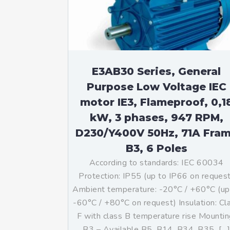
Mo
An
Mo
(N
E3AB30 Series, General
Purpose Low Voltage IEC
motor IE3, Flameproof, 0,1
kW, 3 phases, 947 RPM,
D230/Y400V 50Hz, 71A Fra
B3, 6 Poles
According to standards: IEC 60034
Protection: IP55 (up to IP66 on reques
Ambient temperature: -20°C / +60°C (up
-60°C / +80°C on request) Insulation: Cl
F with class B temperature rise Mountin
B3 – Available B5, B14, B34, B35, […