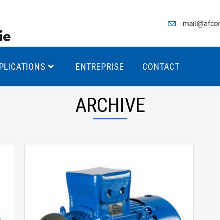
mail@afco
PLICATIONS
ENTREPRISE
CONTACT
ARCHIVE
teurs Antidéflagrants PREMIUM
teurs Antidéflagrants PREMIUM
ec freins
teurs Antidéflagrants ÉCO T4
teurs Antidéflagrants ÉCO T3