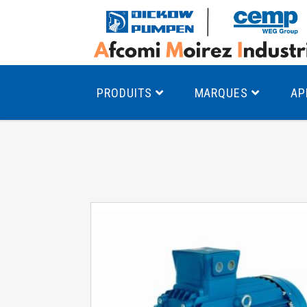
PRODUITS
MARQUES
AP
Pompes à canal latéral
Mo
Pompes monocellulaires à volute
Mo
av
Pompes multicellulaires
Mo
Pompes à engrenages
Mo
Product Finder