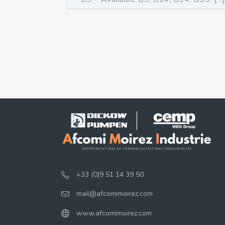
+33 (0)9 51 14 39 50
mail@afcomimoirez.com
www.afcomimoirez.com