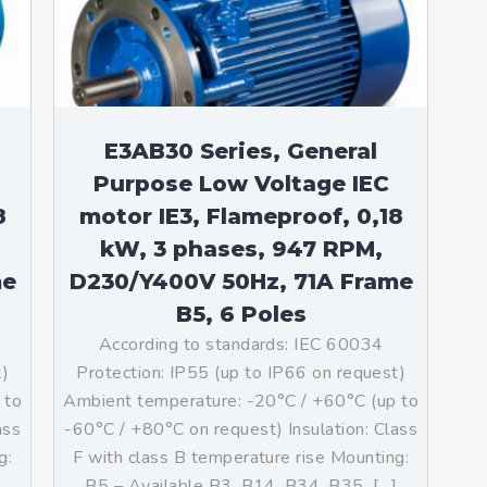
teurs standards (non
tidéflagrants)
teurs Antidéflagrants NEMA
ormes Américaines)
E3AB30 Series, General
Purpose Low Voltage IEC
8
motor IE3, Flameproof, 0,18
kW, 3 phases, 947 RPM,
me
D230/Y400V 50Hz, 71A Frame
B5, 6 Poles
According to standards: IEC 60034
t)
Protection: IP55 (up to IP66 on request)
 to
Ambient temperature: -20°C / +60°C (up to
ass
-60°C / +80°C on request) Insulation: Class
g:
F with class B temperature rise Mounting:
]
B5 – Available B3, B14, B34, B35, […]