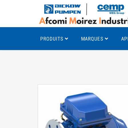
PRODUITS
MARQUES
AP
Pompes à canal latéral
Mo
Pompes monocellulaires à volute
Mo
av
Pompes multicellulaires
Mo
Pompes à engrenages
Mo
Product Finder