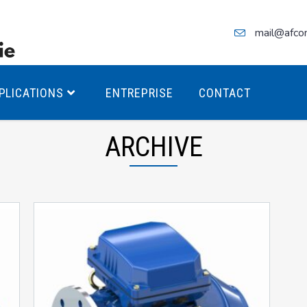
mail@afco
PLICATIONS
ENTREPRISE
CONTACT
ARCHIVE
teurs Antidéflagrants PREMIUM
teurs Antidéflagrants PREMIUM
ec freins
teurs Antidéflagrants ÉCO T4
teurs Antidéflagrants ÉCO T3