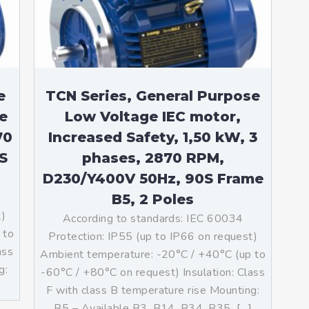
teurs standards (non
tidéflagrants)
teurs Antidéflagrants NEMA
ormes Américaines)
e
TCN Series, General Purpose
e
Low Voltage IEC motor,
70
Increased Safety, 1,50 kW, 3
S
phases, 2870 RPM,
D230/Y400V 50Hz, 90S Frame
B5, 2 Poles
t)
According to standards: IEC 60034
 to
Protection: IP55 (up to IP66 on request)
ass
Ambient temperature: -20°C / +40°C (up to
g:
-60°C / +80°C on request) Insulation: Class
F with class B temperature rise Mounting:
B5 – Available B3, B14, B34, B35, […]