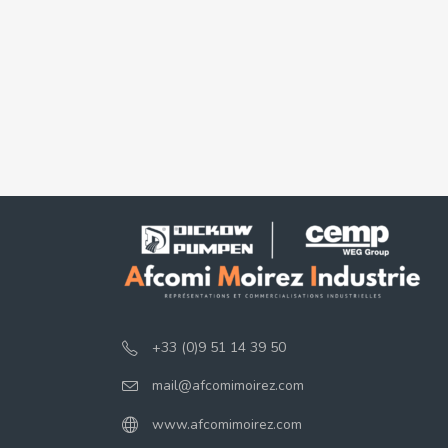
+33 (0)9 51 14 39 50
mail@afcomimoirez.com
www.afcomimoirez.com