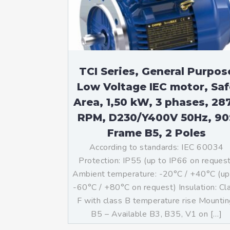
Mo
An
Mo
(N
TCI Series, General Purpos
Low Voltage IEC motor, Saf
Area, 1,50 kW, 3 phases, 28
RPM, D230/Y400V 50Hz, 90
Frame B5, 2 Poles
According to standards: IEC 60034
Protection: IP55 (up to IP66 on reques
Ambient temperature: -20°C / +40°C (up
-60°C / +80°C on request) Insulation: Cl
F with class B temperature rise Mountin
B5 – Available B3, B35, V1 on […]