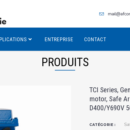
mail@afco
PLICATIONS
ENTREPRISE
CONTACT
PRODUITS
teurs Antidéflagrants PREMIUM
TCI Series, Ge
teurs Antidéflagrants PREMIUM
motor, Safe Ar
ec freins
D400/Y690V 5
teurs Antidéflagrants ÉCO T4
teurs Antidéflagrants ÉCO T3
Sa
CATÉGORIE :