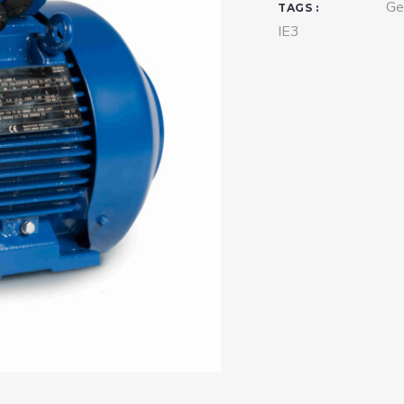
Ge
teurs standards (non
TAGS :
tidéflagrants)
IE3
teurs Antidéflagrants NEMA
ormes Américaines)