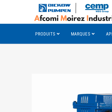
PRODUITS
MARQUES
AP
Pompes à canal latéral
Mo
Pompes monocellulaires à volute
Mo
av
Pompes multicellulaires
Mo
Pompes à engrenages
Mo
Product Finder