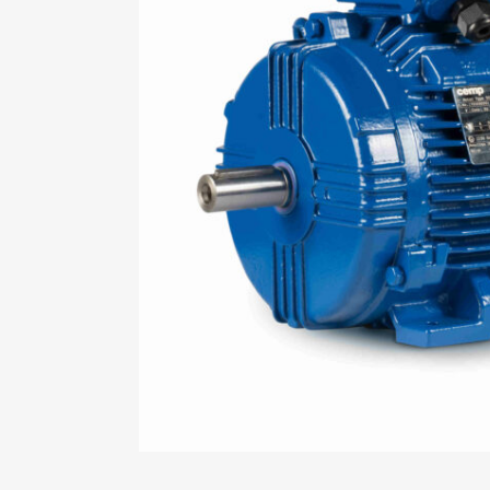
Mo
An
Mo
(N