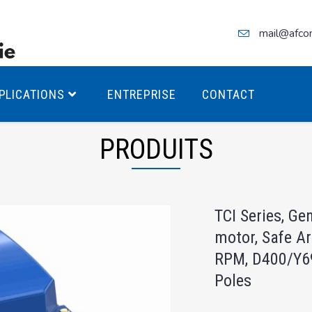
mail@afco
PLICATIONS
ENTREPRISE
CONTACT
PRODUITS
teurs Antidéflagrants PREMIUM
TCI Series, Ge
teurs Antidéflagrants PREMIUM
motor, Safe Ar
ec freins
RPM, D400/Y69
teurs Antidéflagrants ÉCO T4
Poles
teurs Antidéflagrants ÉCO T3