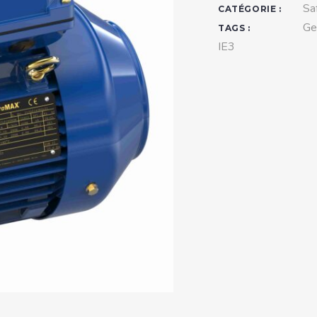
teurs standards (non
Sa
CATÉGORIE :
tidéflagrants)
Ge
TAGS :
IE3
teurs Antidéflagrants NEMA
ormes Américaines)