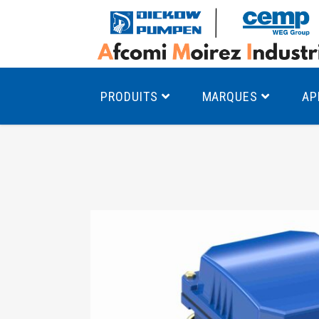
PRODUITS
MARQUES
AP
Pompes à canal latéral
Mo
Pompes monocellulaires à volute
Mo
av
Pompes multicellulaires
Mo
Pompes à engrenages
Mo
Product Finder