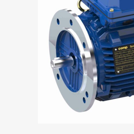
Mo
An
Mo
(N