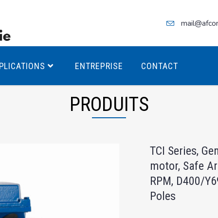
mail@afco
PLICATIONS
ENTREPRISE
CONTACT
PRODUITS
teurs Antidéflagrants PREMIUM
TCI Series, Ge
teurs Antidéflagrants PREMIUM
motor, Safe Ar
ec freins
RPM, D400/Y6
teurs Antidéflagrants ÉCO T4
Poles
teurs Antidéflagrants ÉCO T3