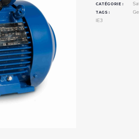
teurs standards (non
Sa
CATÉGORIE :
tidéflagrants)
Ge
TAGS :
IE3
teurs Antidéflagrants NEMA
ormes Américaines)