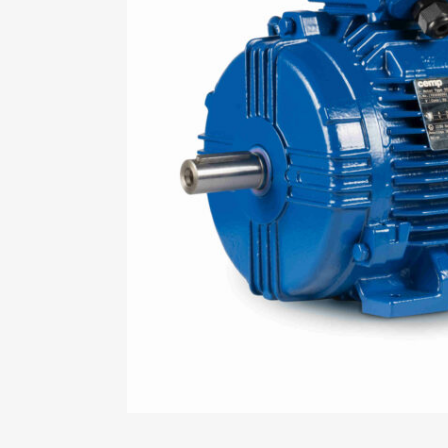
Mo
An
Mo
(N