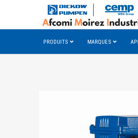
PRODUITS
MARQUES
AP
Pompes à canal latéral
Mo
Pompes monocellulaires à volute
Mo
av
Pompes multicellulaires
Mo
Pompes à engrenages
Mo
Product Finder