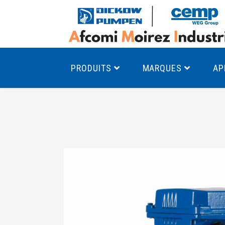
PRODUITS
MARQUES
AP
Pompes à canal latéral
Mo
Pompes monocellulaires à volute
Mo
av
Pompes multicellulaires
Mo
Pompes à engrenages
Mo
Product Finder