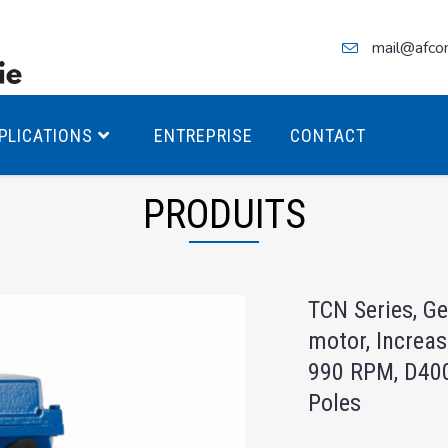
mail@afco
PLICATIONS
ENTREPRISE
CONTACT
PRODUITS
teurs Antidéflagrants PREMIUM
TCN Series, G
teurs Antidéflagrants PREMIUM
motor, Increas
ec freins
990 RPM, D40
teurs Antidéflagrants ÉCO T4
Poles
teurs Antidéflagrants ÉCO T3