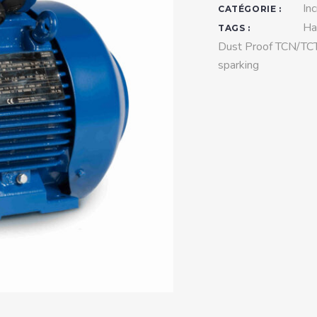
teurs standards (non
In
CATÉGORIE :
tidéflagrants)
Ha
TAGS :
Dust Proof TCN/TC
teurs Antidéflagrants NEMA
sparking
ormes Américaines)