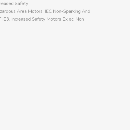
creased Safety
zardous Area Motors
,
IEC Non-Sparking And
T IE3
,
Increased Safety Motors Ex ec
,
Non