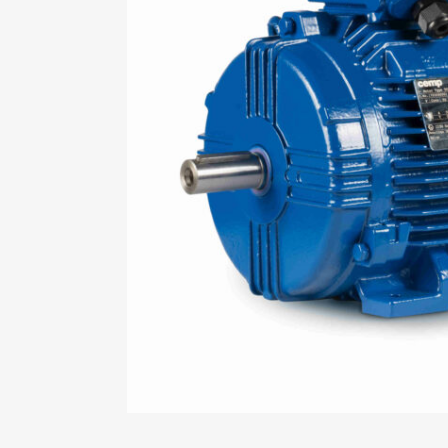
Mo
An
Mo
(N