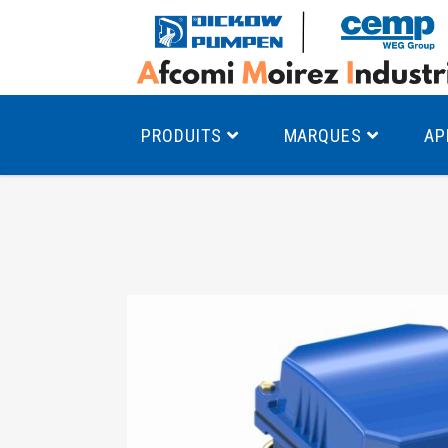
PRODUITS
MARQUES
AP
Pompes à canal latéral
Mo
Pompes monocellulaires à volute
Mo
av
Pompes multicellulaires
Mo
Pompes à engrenages
Mo
Product Finder