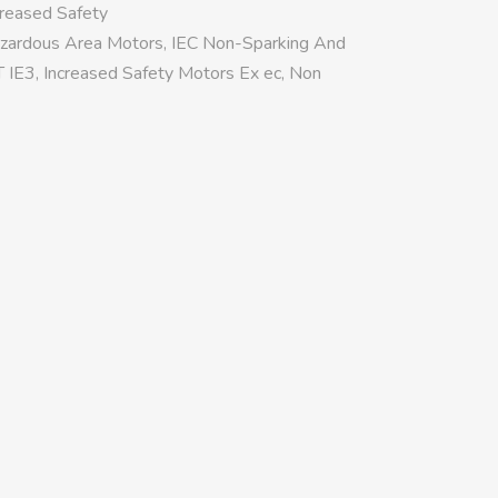
creased Safety
zardous Area Motors
,
IEC Non-Sparking And
T IE3
,
Increased Safety Motors Ex ec
,
Non