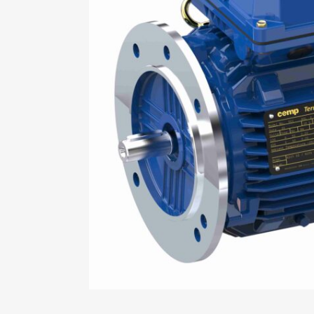
Mo
An
Mo
(N