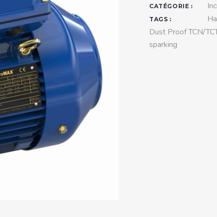
teurs standards (non
In
CATÉGORIE :
tidéflagrants)
Ha
TAGS :
Dust Proof TCN/TC
teurs Antidéflagrants NEMA
sparking
ormes Américaines)