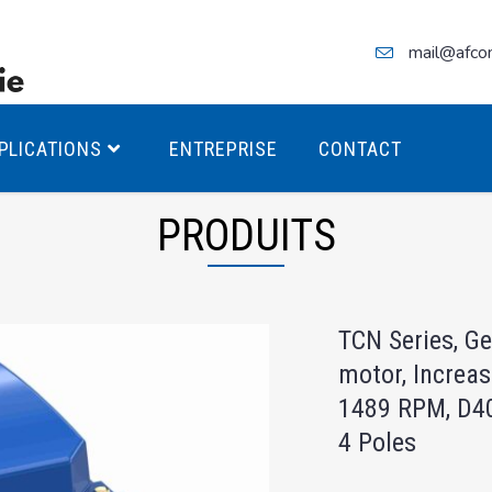
mail@afco
PLICATIONS
ENTREPRISE
CONTACT
PRODUITS
teurs Antidéflagrants PREMIUM
TCN Series, G
teurs Antidéflagrants PREMIUM
motor, Increas
ec freins
1489 RPM, D4
teurs Antidéflagrants ÉCO T4
4 Poles
teurs Antidéflagrants ÉCO T3