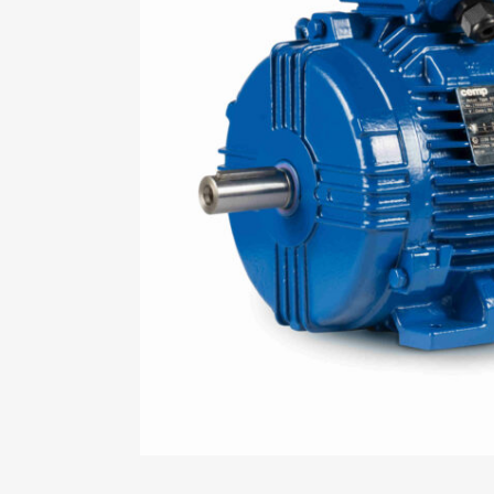
Mo
An
Mo
(N