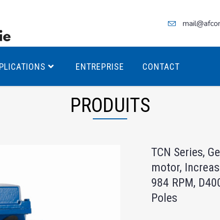
mail@afco
PLICATIONS
ENTREPRISE
CONTACT
PRODUITS
teurs Antidéflagrants PREMIUM
TCN Series, G
teurs Antidéflagrants PREMIUM
motor, Increas
ec freins
984 RPM, D40
teurs Antidéflagrants ÉCO T4
Poles
teurs Antidéflagrants ÉCO T3