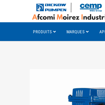
PRODUITS
MARQUES
AP
Pompes à canal latéral
Mo
Pompes monocellulaires à volute
Mo
av
Pompes multicellulaires
Mo
Pompes à engrenages
Mo
Product Finder