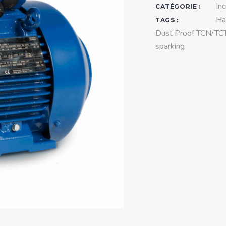
teurs standards (non
In
CATÉGORIE :
tidéflagrants)
Ha
TAGS :
Dust Proof TCN/TC
teurs Antidéflagrants NEMA
sparking
ormes Américaines)