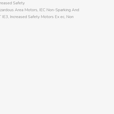
creased Safety
zardous Area Motors
,
IEC Non-Sparking And
T IE3
,
Increased Safety Motors Ex ec
,
Non