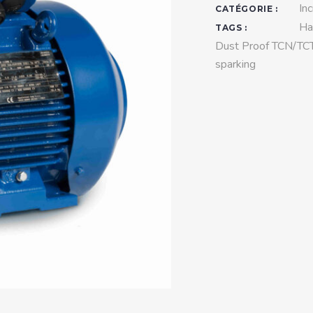
teurs standards (non
In
CATÉGORIE :
tidéflagrants)
Ha
TAGS :
Dust Proof TCN/TC
teurs Antidéflagrants NEMA
sparking
ormes Américaines)