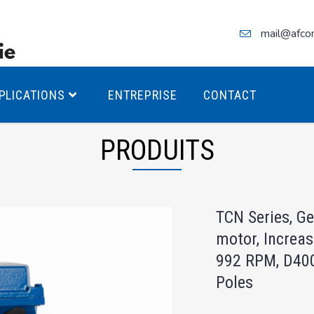
mail@afco
PLICATIONS
ENTREPRISE
CONTACT
PRODUITS
teurs Antidéflagrants PREMIUM
TCN Series, G
teurs Antidéflagrants PREMIUM
motor, Increas
ec freins
992 RPM, D40
teurs Antidéflagrants ÉCO T4
Poles
teurs Antidéflagrants ÉCO T3