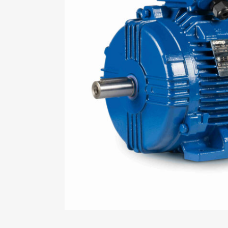
Mo
An
Mo
(N