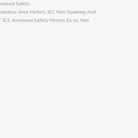
creased Safety
zardous Area Motors
,
IEC Non-Sparking And
T IE3
,
Increased Safety Motors Ex ec
,
Non