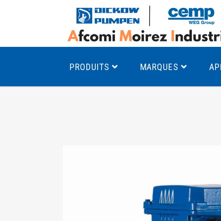
PRODUITS
MARQUES
AP
Pompes à canal latéral
Mo
Pompes monocellulaires à volute
Mo
av
Pompes multicellulaires
Mo
Pompes à engrenages
Mo
Product Finder